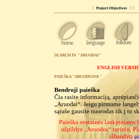
SEARCH IN "ARUODAI"
ENGLISH VERSI
PAIEŠKA "ARUODUOSE"
Bendroji paieška
Čia rasite informaciją, aprėpian
„Aruodai“. Jeigu pirmame langelyj
sąraše gausite nuorodas tik į to 
Paieška svetainės lankytojams bu
užpildys „Aruodus“ turiniu
.
P
l
i
šbandyti
p