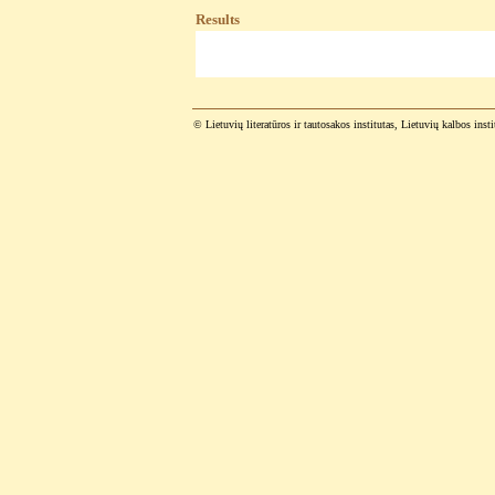
Results
© Lietuvių literatūros ir tautosakos institutas, Lietuvių kalbos inst