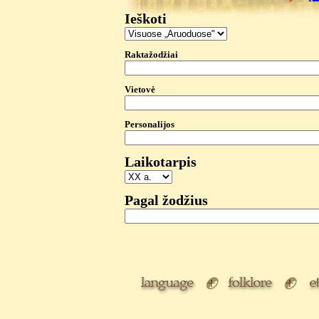
Ieškoti
Raktažodžiai
Vietovė
Personalijos
Laikotarpis
Pagal žodžius