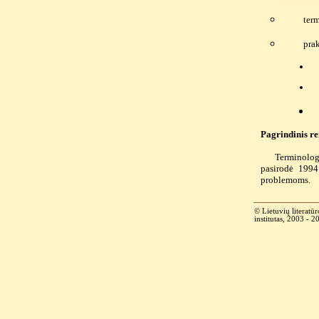
ter
prak
Pagrindinis r
Terminolog
pasirodė 1994 
problemoms.
© Lietuvių literatūr
institutas, 2003 - 2