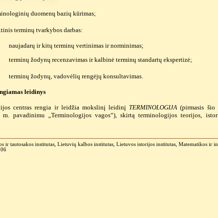
minologinių duomenų bazių kūrimas;
tinis terminų tvarkybos darbas:
naujadarų ir kitų terminų vertinimas ir norminimas;
terminų žodynų recenzavimas ir kalbinė terminų standartų ekspertizė;
terminų žodynų, vadovėlių rengėjų konsultavimas.
engiamas leidinys
ijos centras rengia ir leidžia mokslinį leidinį
TERMINOLOGIJA
(pirmasis šio 
m. pavadinimu „Terminologijos vagos“), skirtą terminologijos teorijos, istori
os ir tautosakos institutas, Lietuvių kalbos institutas, Lietuvos istorijos institutas, Matematikos ir 
006