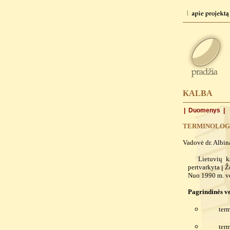
KALBA
| Duomenys |
TERMINOLOG
Vadovė dr. Albin
Lietuvių k
pertvarkyta į Ž
Nuo 1990 m. ve
Pagrindinės ve
term
term