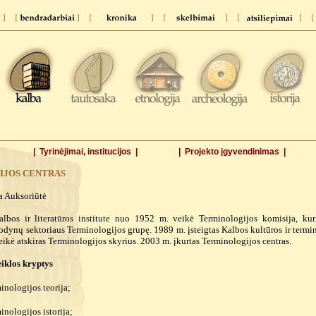
| Tyrinėjimai, institucijos |
| Projekto įgyvendinimas |
IJOS
CENTRAS
a Auksoriūtė
albos ir literatūros institute nuo 1952 m. veikė Terminologijos komisija, k
odynų sektoriaus Terminologijos grupę. 1989 m. įsteigtas Kalbos kultūros ir termin
ikė atskiras Terminologijos skyrius. 2003 m. įkurtas Terminologijos centras.
iklos kryptys
inologijos teorija;
inologijos istorija;